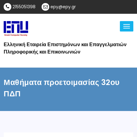
2155051398
epy@epy.gr
TO
Ελληνική Εταιρεία Επιστημόνων και Επαγγελματιών
Πληροφορικής και Επικοινωνιών
Μαθήματα προετοιμασίας 32ου
ΠΔΠ