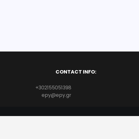
CONTACT INFO:
+302155051398
epy@epy.gr
Copyright All Rights Reserved
Proudly powered by WordPress
|
Theme: 