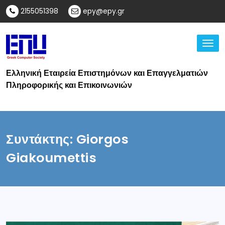
2155051398
epy@epy.gr
TO
Ελληνική Εταιρεία Επιστημόνων και Επαγγελματιών
Πληροφορικής και Επικοινωνιών
Συντάκτης:
Giorgos
Giakoumettis