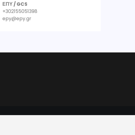
ΕΠΥ / GCS
+302155051398
epy@epy.gr