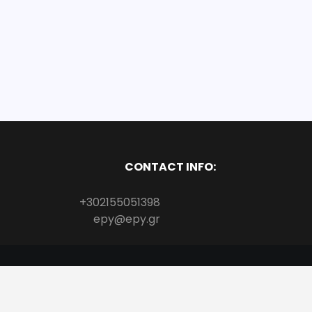
CONTACT INFO:
+302155051398
epy@epy.gr
Copyright All Rights Reserved
Proudly powered by WordPress
|
Theme: 