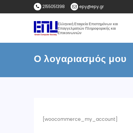
2155051398
epy@epy.gr
Ελληνική Εταιρεία Επιστημόνων και
Επαγγελματιών Πληροφορικής και
Επικοινωνιών
Ο λογαριασμός μου
[woocommerce_my_account]