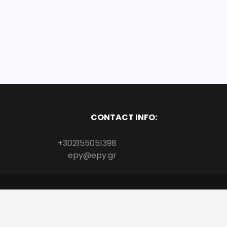
CONTACT INFO:
+302155051398
epy@epy.gr
Copyright All Rights Reserved
Proudly powered by WordPress
|
Theme: 